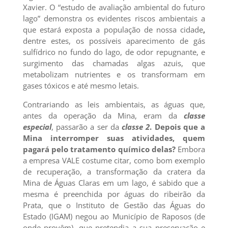
Xavier. O “estudo de avaliação ambiental do futuro
lago” demonstra os evidentes riscos ambientais a
que estará exposta a população de nossa cidade
,
dentre estes, os possíveis aparecimento de gás
sulfídrico no fundo do lago, de odor repugnante, e
surgimento das chamadas algas azuis, que
metabolizam nutrientes e os transformam em
gases tóxicos e até mesmo letais.
Contrariando as leis ambientais, as águas que,
antes da operação da Mina, eram da
classe
especial
, passarão a ser da
classe 2
. Depois que a
Mina interromper suas atividades, quem
pagará pelo tratamento químico delas?
Embora
a empresa VALE costume citar, como bom exemplo
de recuperação, a transformação da cratera da
Mina de Águas Claras em um lago, é sabido que a
mesma é preenchida por águas do ribeirão da
Prata, que o Instituto de Gestão das Águas do
Estado (IGAM) negou ao Município de Raposos (de
onde provêm), que pretendia a sua preservação e