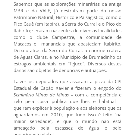
Sabemos que as explorações minerárias da antiga
MBR e da VALE, já destruíram parte do nosso
Patrimônio Natural, Histórico e Paisagístico, como o
Pico Cauê (em Itabira), a Serra do Curral e o Pico do
Itabirito; secaram nascentes de diversas localidades
como o clube Campestre, a comunidade de
Macacos e mananciais que abasteciam Itabirito.
Deixou atrás da Serra do Curral, a enorme cratera
de Águas Claras, e no Município de Brumadinho os
estragos ambientais em “Tejuco”. Diversos destes
danos são objetos de denúncias e autuações.
Talvez os deputados que assaram a pizza da CPI
Estadual de Capão Xavier e fizeram o engodo do
Seminário Minas de Minas
– com a competência e
zelo pela coisa pública que lhes é habitual –
queiram explicar à população e aos eleitores que os
aguardamos em 2010, que tudo isso é feito “na
maior seriedade”, e que o mundo não está
ameaçado pela escassez de água e pelo
aquecimento global.