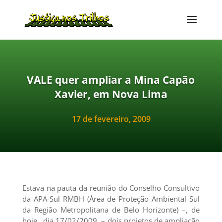
VALE quer ampliar a Mina Capão
Xavier, em Nova Lima
17 de fevereiro, 2009
Estava na pauta da reunião do Conselho Consultivo
da APA-Sul RMBH (Área de Proteção Ambiental Sul
da Região Metropolitana de Belo Horizonte) –, de
hoje, dia 17/02/2009, – dois projetos de ampliação