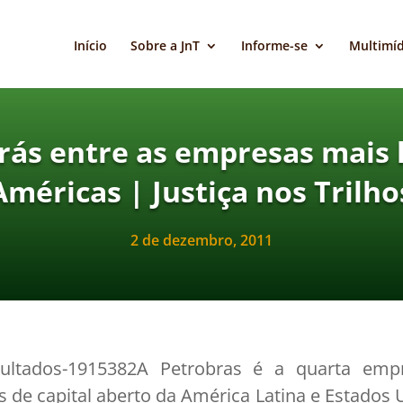
Início
Sobre a JnT
Informe-se
Multimíd
rás entre as empresas mais 
Américas | Justiça nos Trilho
2 de dezembro, 2011
A Petrobras é a quarta empr
 de capital aberto da América Latina e Estados 