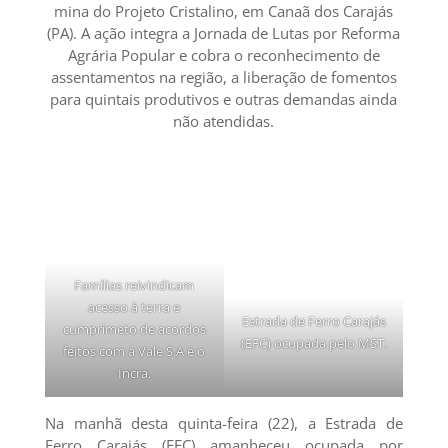
mina do Projeto Cristalino, em Canaã dos Carajás
(PA). A ação integra a Jornada de Lutas por Reforma
Agrária Popular e cobra o reconhecimento de
assentamentos na região, a liberação de fomentos
para quintais produtivos e outras demandas ainda
não atendidas.
Famílias reivindicam
acesso à terra e
Estrada de Ferro Carajás
cumprimeto de acordos
(EFC) ocupada pelo MST.
feitos com a Vale S.A e o
Incra.
Na manhã desta quinta-feira (22), a Estrada de
Ferro Carajás (EFC) amanheceu ocupada por