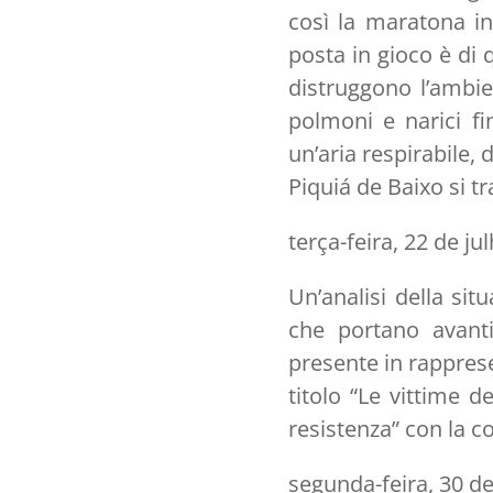
così la maratona ini
posta in gioco è di 
distruggono l’ambien
polmoni e narici fi
un’aria respirabile,
Piquiá de Baixo si t
terça-feira, 22 de ju
Un’analisi della sit
che portano avanti
presente in rapprese
titolo “Le vittime 
resistenza” con la c
segunda-feira, 30 d