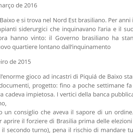
 março de 2016
Baixo e si trova nel Nord Est brasiliano. Per anni 
mpianti siderurgici che inquinavano l’aria e il s
ora hanno vinto: il Governo brasiliano ha stan
uovo quartiere lontano dall’inquinamento
eiro de 2015
dell’enorme gioco ad incastri di Piquiá de Baixo s
, documenti, progetto: fino a poche settimane fa
ra cadeva impietosa. I vertici della banca pubblic
no,
to un consiglio che aveva il sapore di un ordine.
prire il forziere di Brasilia prima delle elezion
 il secondo turno), pena il rischio di mandare tu