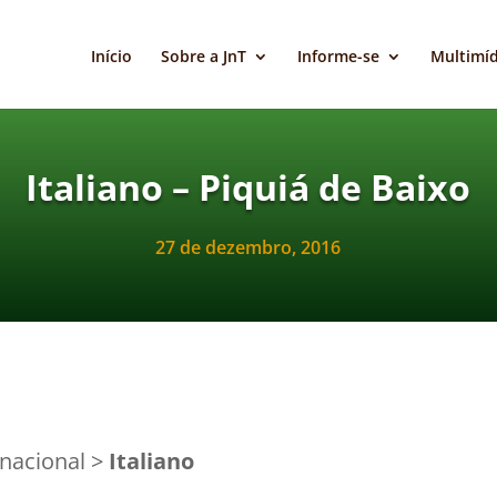
Início
Sobre a JnT
Informe-se
Multimíd
Italiano – Piquiá de Baixo
27 de dezembro, 2016
ernacional >
Italiano