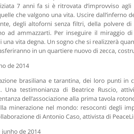
ziata 7 anni fa si è ritrovata d’improvviso agli
quelle che valgono una vita. Uscire dall’inferno d
te, degli altoforni senza filtri, della polvere di
no ad ammazzarti. Per inseguire il miraggio di 
 di una vita degna. Un sogno che si realizzerà quan
rasferiranno in un quartiere nuovo di zecca, costr
lho de 2014
uazione brasiliana e tarantina, dei loro punti in
. Una testimonianza di Beatrice Ruscio, attiv
ntanza dell’associazione alla prima tavola roton
della minerazione nel mondo: resoconti degli imp
ollaborazione di Antonio Caso, attivista di PeaceLi
e junho de 2014