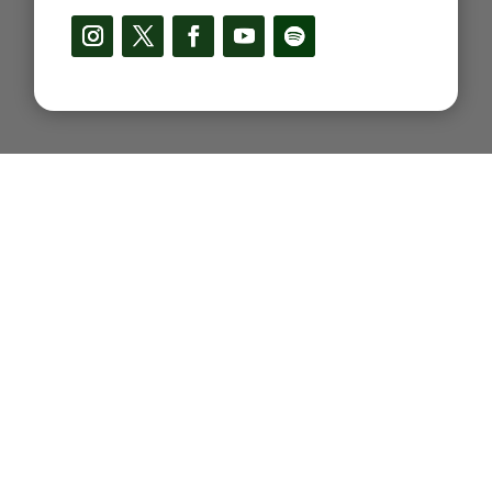
Projetos
Internacional
Observatório CFEM
Política de Privacidade
Mapa das Comunidades
Declaração de Acessibilidade
Todos os conteúdos do site www.justicanostrilhos.org são sob
licenciamento Creative Commons.
Os conteúdos podem ser baixados e
compartilhados desde que atribuam o crédito sem alterá-los de nenhuma
forma ou utilizá-los para fins comerciais.