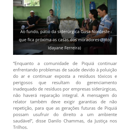
Ao fundo, pátio da siderúrgica Gusa Nordeste
que fica próxima as casas dos moradores (Foto:
Idayane Ferreira)
“Enquanto a comunidade de Piquiá continuar
enfrentando problemas de saúde devido à poluição
do ar e continuar exposta a resíduos tóxicos e
perigosos que resultam do gerenciamento
inadequado de resíduos por empresas siderúrgicas,
não haverá reparação integral. A mensagem do
relator também deve exigir garantias de não
repetição, para que as gerações futuras de Piquiá
possam usufruir do direito a um ambiente
saudável”, disse Danilo Chammas, da Justiça nos
Trilhos.