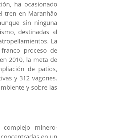
ción, ha ocasionado
el tren en Maranhão
aunque sin ninguna
mismo, destinadas al
atropellamientos. La
 franco proceso de
 en 2010, la meta de
liación de patios,
tivas y 312 vagones.
mbiente y sobre las
 complejo minero-
, concentradas en un