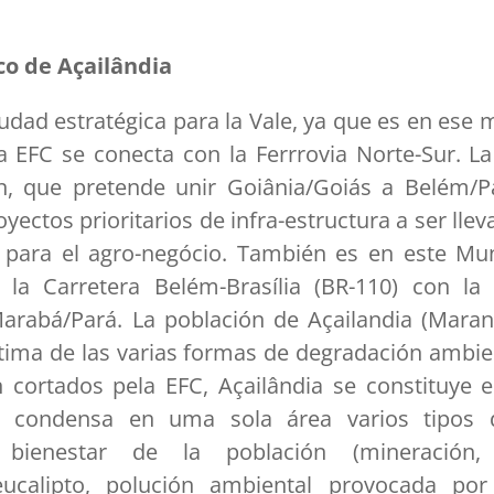
co de Açailândia
udad estratégica para la Vale, ya que es en ese m
 EFC se conecta con la Ferrrovia Norte-Sur. La
en, que pretende unir Goiânia/Goiás a Belém/P
ectos prioritarios de infra-estructura a ser llev
o para el agro-negócio. También es en este Mun
 la Carretera Belém-Brasília (BR-110) con la
Marabá/Pará. La población de Açailandia (Maran
tima de las varias formas de degradación ambien
 cortados pela EFC, Açailândia se constituye 
 condensa en uma sola área varios tipos 
ienestar de la población (mineración, d
ucalipto, polución ambiental provocada por 