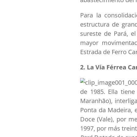
Para la consolidac
estructura de grand
sureste de Pará, e
mayor movimentaci
Estrada de Ferro Car
2. La Vía Férrea Ca
de 1985. Ella tien
Maranhão), interlig
Ponta da Madeira, 
Doce (Vale), por m
1997, por más treint