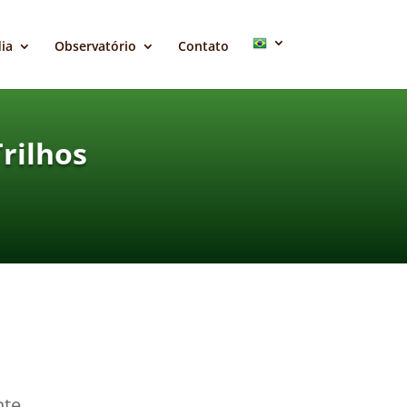
ia
Observatório
Contato
rilhos
nte