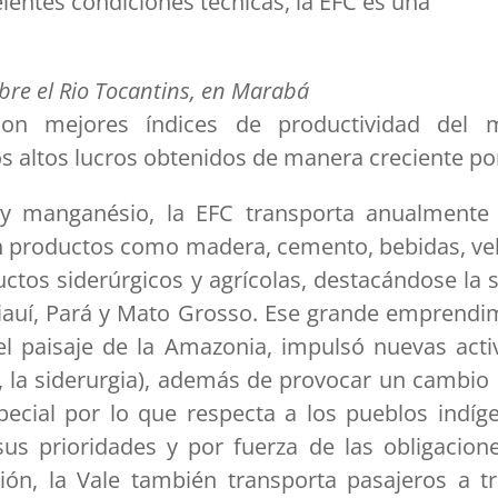
entes condiciones técnicas, la EFC es una
obre el Rio Tocantins, en Marabá
con mejores índices de productividad del 
s altos lucros obtenidos de manera creciente por
y manganésio, la EFC transporta anualmente 
 productos como madera, cemento, bebidas, vehíc
ctos siderúrgicos y agrícolas, destacándose la 
iauí, Pará y Mato Grosso. Ese grande emprendi
el paisaje de la Amazonia, impulsó nuevas act
 la siderurgia), además de provocar un cambio r
pecial por lo que respecta a los pueblos indí
sus prioridades y por fuerza de las obligacion
ión, la Vale también transporta pasajeros a tr