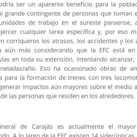
dría ser un aparente benefício para la pobla
l grande contingente de personas que toman 
unidades de trabajo en el sureste paraense, 
jercer cualquier tarea específica y, por eso 
n corriqueros los atrasos, los accidentes y los 
va aún más considerando que la EFC está en
vías en toda su extensión, intentando alcanzar,
oneladas/año. Eso ha ocasionado obras de amp
s para la formación de trenes con tres locomo
 generar impactos aún mayores sobre el medio a
 de las personas que residen en los alrededores.
ineral de Carajás es actualmente el mayor
do. A lo largo de la EFC existen 14 siderúrgicas