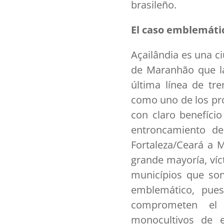
brasileño.
El caso emblemáti
Açailândia es una ci
de Maranhão que la
última línea de tr
como uno de los proy
con claro benefíci
entroncamiento de
Fortaleza/Ceará a 
grande mayoría, víc
municípios que son
emblemático, pues
comprometen el b
monocultivos de e