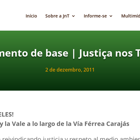
Início
Sobre a JnT
Informe-se
Multimíd
ento de base | Justiça nos T
2 de dezembro, 2011
ELES!
y la Vale a lo largo de la Vía Férrea Carajás
 reivindicando justicia y respeto al medio ambie