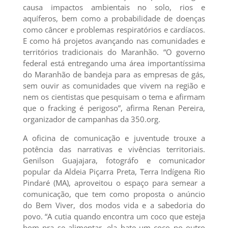
causa impactos ambientais no solo, rios e
aquíferos, bem como a probabilidade de doenças
como câncer e problemas respiratórios e cardíacos.
E como há projetos avançando nas comunidades e
territórios tradicionais do Maranhão. “O governo
federal está entregando uma área importantíssima
do Maranhão de bandeja para as empresas de gás,
sem ouvir as comunidades que vivem na região e
nem os cientistas que pesquisam o tema e afirmam
que o fracking é perigoso”, afirma Renan Pereira,
organizador de campanhas da 350.org.
A oficina de comunicação e juventude trouxe a
potência das narrativas e vivências territoriais.
Genilson Guajajara, fotográfo e comunicador
popular da Aldeia Piçarra Preta, Terra Indígena Rio
Pindaré (MA), aproveitou o espaço para semear a
comunicação, que tem como proposta o anúncio
do Bem Viver, dos modos vida e a sabedoria do
povo. “A cutia quando encontra um coco que esteja
bom pra se alimentar, ela bate um coco no outro