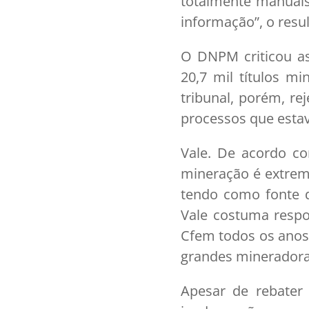
totalmente manuais
informação”, o resu
O DNPM criticou a
20,7 mil títulos mi
tribunal, porém, r
processos que esta
Vale. De acordo c
mineração é extrem
tendo como fonte de
Vale costuma resp
Cfem todos os anos.
grandes mineradoras 
Apesar de rebater