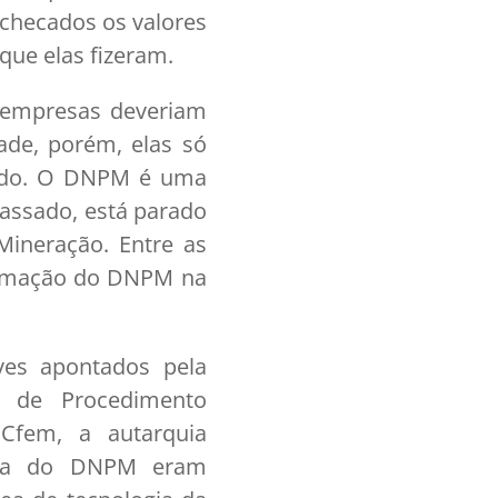
 checados os valores
que elas fizeram.
s empresas deveriam
ade, porém, elas só
vido. O DNPM é uma
passado, está parado
ineração. Entre as
formação do DNPM na
es apontados pela
a de Procedimento
 Cfem, a autarquia
nça do DNPM eram