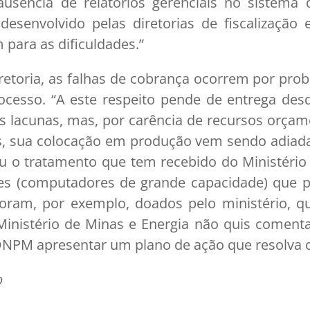
usência de relatórios gerenciais no sistema 
desenvolvido pelas diretorias de fiscalização
para as dificuldades.”
etoria, as falhas de cobrança ocorrem por pro
rocesso. “A este respeito pende de entrega de
as lacunas, mas, por carência de recursos orça
, sua colocação em produção vem sendo adiad
u o tratamento que tem recebido do Ministério 
res (computadores de grande capacidade) que
foram, por exemplo, doados pelo ministério, qu
 Ministério de Minas e Energia não quis coment
 DNPM apresentar um plano de ação que resolva 
o