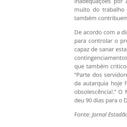
inadequações por a
muito do trabalho 
também contribuem 
De acordo com a dir
para controlar o p
capaz de sanar est
contingenciamentos
que também critico
“Parte dos servido
da autarquia hoje 
obsolescência!.” O
deu 90 dias para o
Fonte:
Jornal Estadã