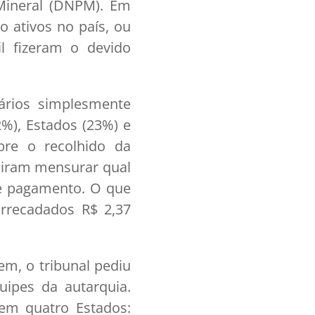
Mineral (DNPM). Em
o ativos no país, ou
il fizeram o devido
ários simplesmente
2%), Estados (23%) e
bre o recolhido da
uiram mensurar qual
de pagamento. O que
rrecadados R$ 2,37
m, o tribunal pediu
uipes da autarquia.
em quatro Estados: