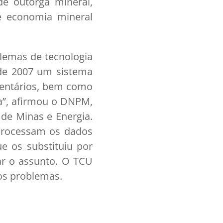
de outorga mineral,
 e economia mineral
blemas de tecnologia
sde 2007 um sistema
mentários, bem como
a”, afirmou o DNPM,
de Minas e Energia.
 processam os dados
e os substituiu por
ar o assunto. O TCU
os problemas.