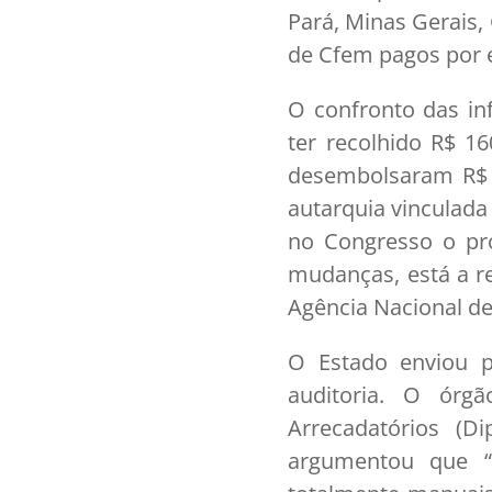
Pará, Minas Gerais,
de Cfem pagos por e
O confronto das in
ter recolhido R$ 1
desembolsaram R$ 
autarquia vinculada
no Congresso o pr
mudanças, está a r
Agência Nacional d
O Estado enviou 
auditoria. O órg
Arrecadatórios (D
argumentou que 