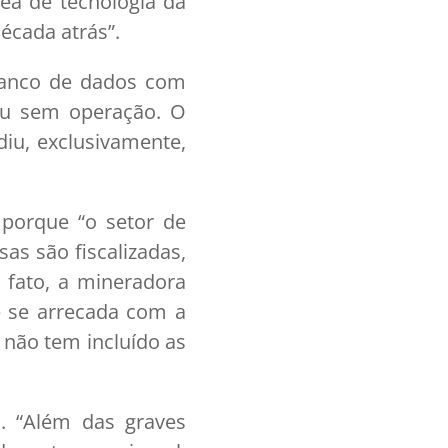
ea de tecnologia da
écada atrás”.
banco de dados com
s ou sem operação. O
iu, exclusivamente,
porque “o setor de
s são fiscalizadas,
e fato, a mineradora
 se arrecada com a
 não tem incluído as
. “Além das graves