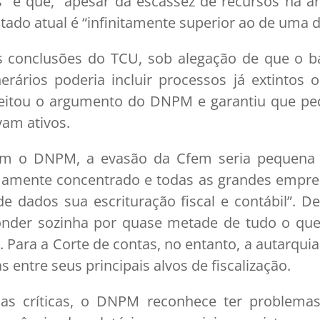
” e que, “apesar da escassez de recursos na ár
ltado atual é “infinitamente superior ao de uma d
s conclusões do TCU, sob alegação de que o 
nerários poderia incluir processos já extinto
ejeitou o argumento do DNPM e garantiu que ped
vam ativos.
om o DNPM, a evasão da Cfem seria pequena 
amente concentrado e todas as grandes empresa
 dados sua escrituração fiscal e contábil”. D
onder sozinha por quase metade de tudo o que
 Para a Corte de contas, no entanto, a autarquia
entre seus principais alvos de fiscalização.
 as críticas, o DNPM reconhece ter problemas