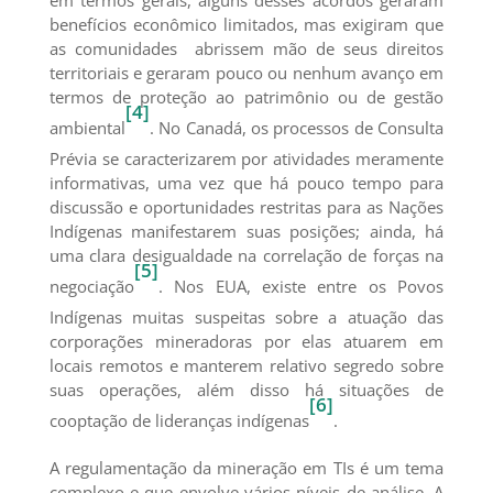
em termos gerais, alguns desses acordos geraram
benefícios econômico limitados, mas exigiram que
as comunidades abrissem mão de seus direitos
territoriais e geraram pouco ou nenhum avanço em
termos de proteção ao patrimônio ou de gestão
[4]
ambiental
. No Canadá, os processos de Consulta
Prévia se caracterizarem por atividades meramente
informativas, uma vez que há pouco tempo para
discussão e oportunidades restritas para as Nações
Indígenas manifestarem suas posições; ainda, há
uma clara desigualdade na correlação de forças na
[5]
negociação
. Nos EUA, existe entre os Povos
Indígenas muitas suspeitas sobre a atuação das
corporações mineradoras por elas atuarem em
locais remotos e manterem relativo segredo sobre
suas operações, além disso há situações de
[6]
cooptação de lideranças indígenas
.
A regulamentação da mineração em TIs é um tema
complexo e que envolve vários níveis de análise. A