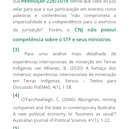
Resolução 226/2016
sua
define que cabe ao juiz
zelar para que a sua participação em eventos como
palestras e conferências “não comprometa a
imparcialidade e a independência para o exercício
CNJ não possui
da jurisdição”. Porém, o
competência sobre o STF e seus ministros
.
[3]
Para uma análise mais detalhada de
experiências internacionais de minerção em Terras
Indígenas ver Milanez, B. (2020) A fumaça dos
minérios: experiências internacionais de mineração
em Terras Indígenas. Versos – Textos para
Discussão PoEMAS, 4(1), 1-58.
[4]
O’Faircheallaigh, C. (2006). Aborigines, mining
companies and the state in contemporary Australia:
A new political economy or ‘business as usual’?
Australian Journal of Political Science, 41(1), 1-22.
[5]