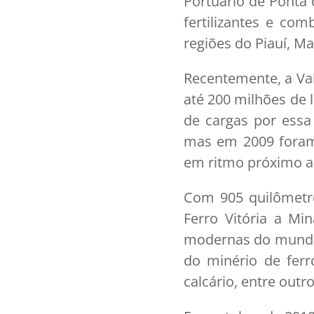
Portuário de Ponta 
fertilizantes e com
regiões do Piauí, M
Recentemente, a Va
até 200 milhões de 
de cargas por essa
mas em 2009 foram 
em ritmo próximo a 
Com 905 quilômetro
Ferro Vitória a Mi
modernas do mundo. 
do minério de ferro
calcário, entre outr