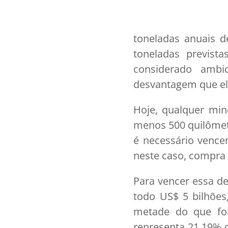
toneladas anuais 
toneladas previst
considerado ambi
desvantagem que ela
Hoje, qualquer min
menos 500 quilômetr
é necessário vence
neste caso, compra
Para vencer essa d
todo US$ 5 bilhões
metade do que foi
representa 21,19% d