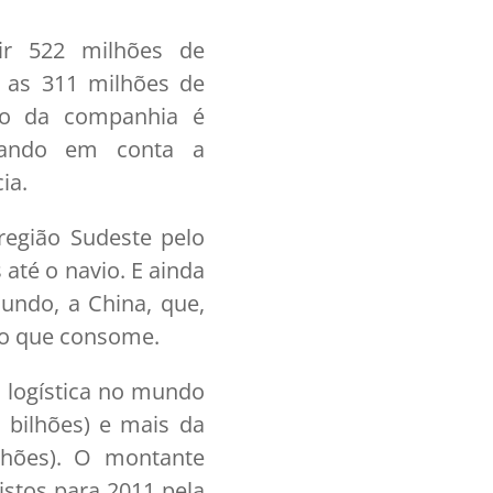
ir 522 milhões de
 as 311 milhões de
são da companhia é
evando em conta a
ia.
região Sudeste pelo
até o navio. E ainda
undo, a China, que,
ro que consome.
 logística no mundo
 bilhões) e mais da
lhões). O montante
istos para 2011 pela