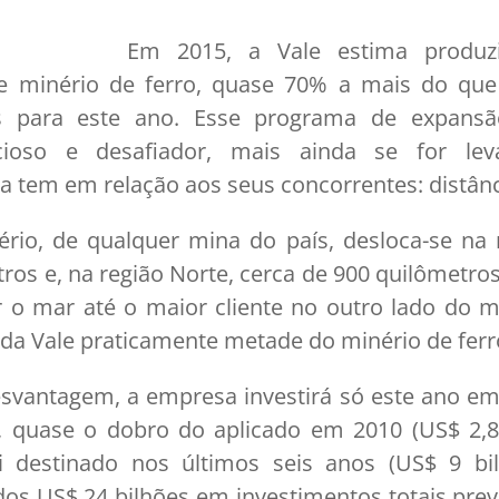
Em 2015, a Vale estima produz
de minério de ferro, quase 70% a mais do que
as para este ano. Esse programa de expan
cioso e desafiador, mais ainda se for l
 tem em relação aos seus concorrentes: distânc
ério, de qualquer mina do país, desloca-se na 
os e, na região Norte, cerca de 900 quilômetros 
r o mar até o maior cliente no outro lado do m
 da Vale praticamente metade do minério de fer
esvantagem, a empresa investirá só este ano em
, quase o dobro do aplicado em 2010 (US$ 2,8
 destinado nos últimos seis anos (US$ 9 bi
os US$ 24 bilhões em investimentos totais prev