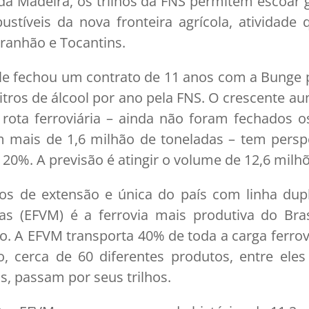
da Madeira, os trilhos da FNS permitem escoar g
bustíveis da nova fronteira agrícola, ativida
aranhão e Tocantins.
le fechou um contrato de 11 anos com a Bunge p
litros de álcool por ano pela FNS. O crescente a
 rota ferroviária – ainda não foram fechados 
mais de 1,6 milhão de toneladas – tem persp
20%. A previsão é atingir o volume de 12,6 milh
s de extensão e única do país com linha dupl
nas (EFVM) é a ferrovia mais produtiva do Br
A EFVM transporta 40% de toda a carga ferrovi
, cerca de 60 diferentes produtos, entre eles
os, passam por seus trilhos.