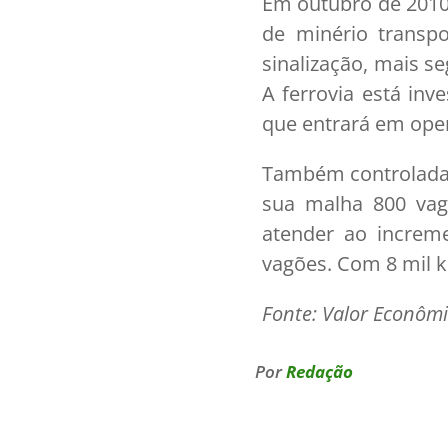
Em outubro de 2010,
de minério transp
sinalização, mais s
A ferrovia está inv
que entrará em oper
Também controlada p
sua malha 800 vagõ
atender ao increm
vagões. Com 8 mil km
Fonte: Valor Econômi
Por
Redação