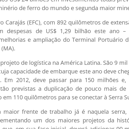
inério de ferro do mundo e segunda maior mine
ro Carajás (EFC), com 892 quilômetros de exten
m despesas de US$ 1,29 bilhão este ano – 
elhorias e ampliação do Terminal Portuário 
 (MA).
projeto de logística na América Latina. São 9 mi
cuja capacidade de embarque este ano deve cheg
a. Em 2012, deve passar para 150 milhões e,
tão previstas a duplicação de pouco mais de
o em 110 quilômetros para se conectar à Serra Su
 maior frente de trabalho já é naquela serra
plementando um dos maiores projetos da histó
que, em sua fase inicial, deverá adicionar 90 