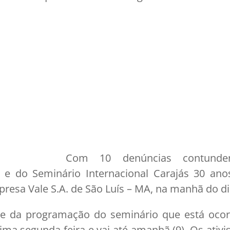
Com 10 denúncias contundent
) e do Seminário Internacional Carajás 30 a
presa Vale S.A. de São Luís – MA, na manhã do di
rte da programação do seminário que está oco
tima segunda-feira e vai até amanhã (9). Os ativ