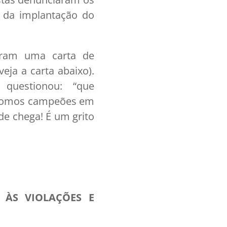
 da implantação do
laram uma carta de
eja a carta abaixo).
questionou: “que
e somos campeões em
de chega! É um grito
 ÀS VIOLAÇÕES E