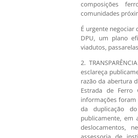
composições ferr
comunidades próxim
É urgente negociar 
DPU, um plano efi
viadutos, passarel
2. TRANSPARÊNCI
esclareça publicame
razão da abertura d
Estrada de Ferro
informações foram 
da duplicação do
publicamente, em a
deslocamentos, ne
assessoria de ins