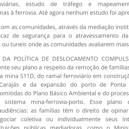
oviárias, estudo de tráfego e mapeamen
as à ferrovia. Até agora nenhum estudo foi apr
com as comunidades, através da mediação insti
caz de segurança para o atravessamento da 
as ou tuneis onde as comunidades avaliarem mai
A DA POLÍTICA DE DESLOCAMENTO COMPULSÓ
nte seu plano a respeito da remoção de família
a mina S11D, do ramal ferroviário em construç
 Carajás e da expansão do porto de Ponta 
omitidas do Plano Básico Ambiental e do proces
 sistema mina-ferrovia-porto. Esse plano 
udiências: as famílias têm o direito de opinar
gociar coletiva ou individualmente seus in
tituições públicas mediadoras, como o Minis