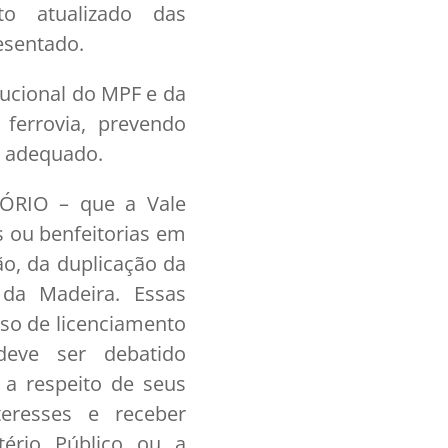
to atualizado das
esentado.
tucional do MPF e da
ferrovia, prevendo
s adequado.
RIO – que a Vale
s ou benfeitorias em
ão, da duplicação da
da Madeira. Essas
so de licenciamento
deve ser debatido
 a respeito de seus
teresses e receber
tério Público ou a