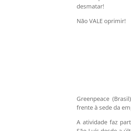
desmatar!
Não VALE oprimir!
Greenpeace (Brasil
frente à sede da em
A atividade faz pa
São Luís desde a úl