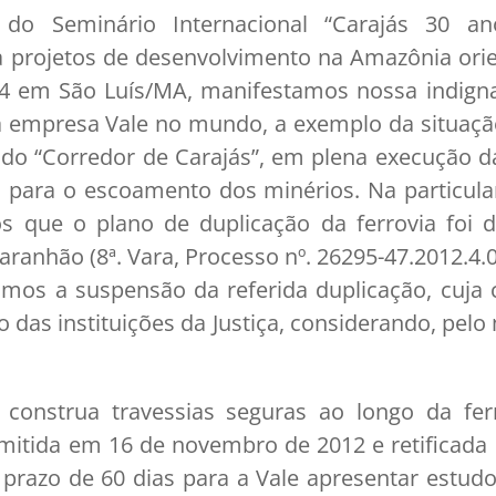
s do Seminário Internacional “Carajás 30 an
 a projetos de desenvolvimento na Amazônia orien
4 em São Luís/MA, manifestamos nossa indign
a empresa Vale no mundo, a exemplo da situação
o do “Corredor de Carajás”, em plena execução 
o, para o escoamento dos minérios. Na particul
s que o plano de duplicação da ferrovia foi d
aranhão (8ª. Vara, Processo nº. 26295-47.2012.4.0
imos a suspensão da referida duplicação, cuja
o das instituições da Justiça, considerando, pelo
 construa travessias seguras ao longo da fer
 emitida em 16 de novembro de 2012 e retificad
prazo de 60 dias para a Vale apresentar estudo