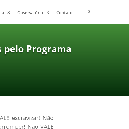
ia
Observatório
Contato
s pelo Programa
LE escravizar! Não
orromper! Não VALE