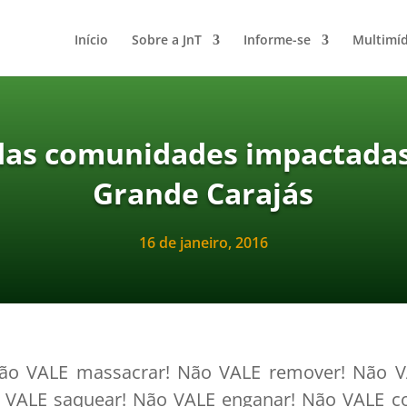
Início
Sobre a JnT
Informe-se
Multimíd
das comunidades impactada
Grande Carajás
16 de janeiro, 2016
Não VALE massacrar! Não VALE remover! Não VA
o VALE saquear! Não VALE enganar! Não VALE c