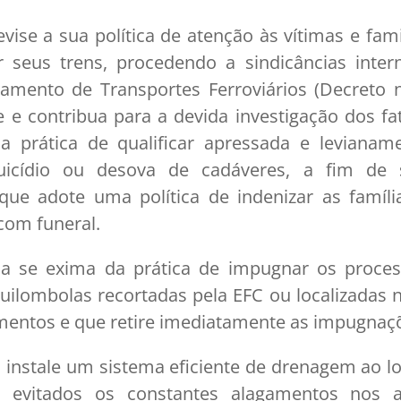
evise a sua política de atenção às vítimas e fam
 seus trens, procedendo a sindicâncias inter
amento de Transportes Ferroviários (Decreto nº
e contribua para a devida investigação dos fatos
a prática de qualificar apressada e levianam
uicídio ou desova de cadáveres, a fim de 
 que adote uma política de indenizar as famíli
com funeral.
a se exima da prática de impugnar os process
quilombolas recortadas pela EFC ou localizadas n
entos e que retire imediatamente as impugnaçõ
instale um sistema eficiente de drenagem ao l
 evitados os constantes alagamentos nos a