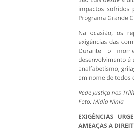
impactos sofridos
Programa Grande Ca
Na ocasião, os re
exigências das comu
Durante o momen
desenvolvimento é 
analfabetismo, gril
em nome de todos os
Rede Justiça nos Tril
Foto: Mídia Ninja
EXIGÊNCIAS URG
AMEAÇAS A DIREI