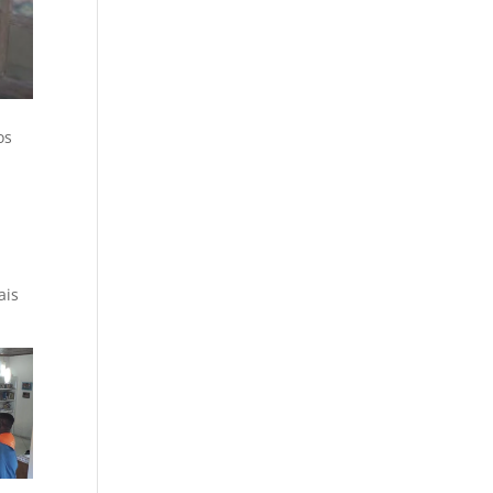
os
ais