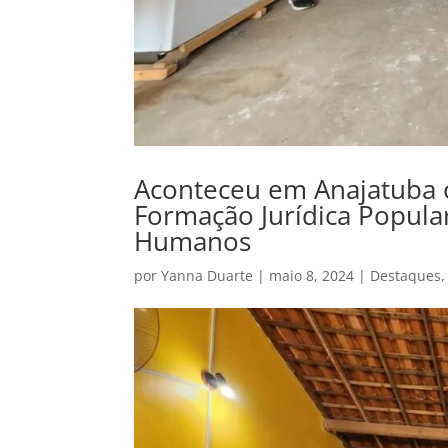
Aconteceu em Anajatuba 
Formação Jurídica Popular
Humanos
por
Yanna Duarte
|
maio 8, 2024
|
Destaques