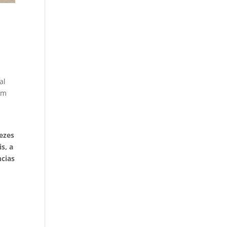
al
em
ezes
s, a
ncias