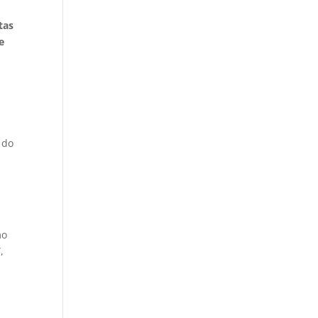
tas
e
 do
s
mo
,