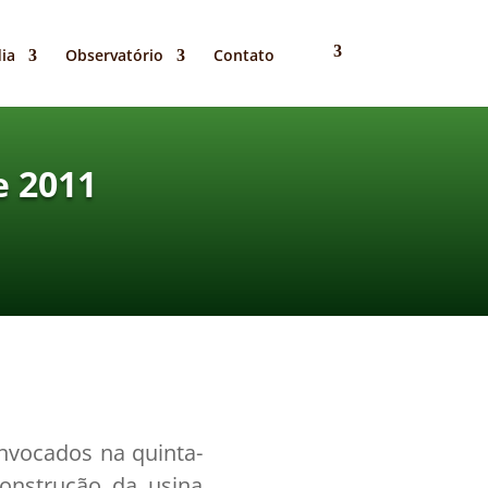
ia
Observatório
Contato
e 2011
nvocados na quinta-
construção da usina