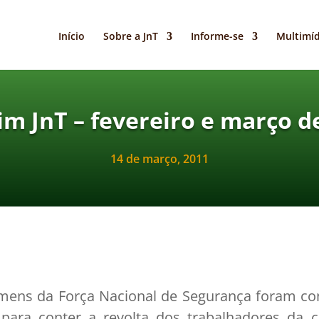
Início
Sobre a JnT
Informe-se
Multimíd
im JnT – fevereiro e março d
14 de março, 2011
ens da Força Nacional de Segurança foram co
para conter a revolta dos trabalhadores da 