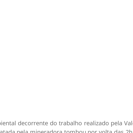
ental decorrente do trabalho realizado pela Va
tada pela mineradora tombou por volta das 2h d